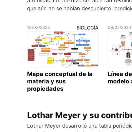
atómicas. Lo que hizo su tabla tan revolu
que aún no se habían descubierto, predic
18/03/2025
BIOLOGÍA
09/02/2024
Mapa conceptual de la
Línea de
materia y sus
modelo 
propiedades
Lothar Meyer y su contrib
Lothar Meyer desarrolló una tabla periód