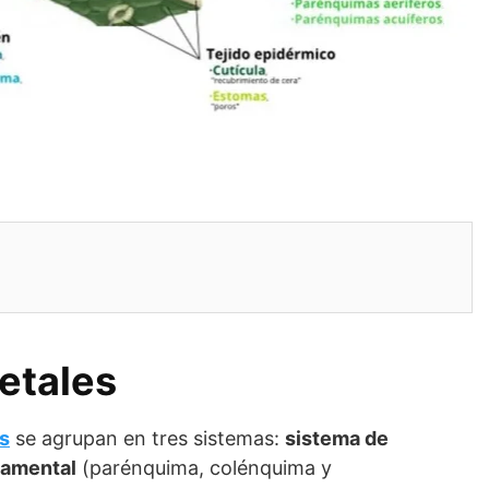
getales
as
se agrupan en tres sistemas:
sistema de
amental
(parénquima, colénquima y